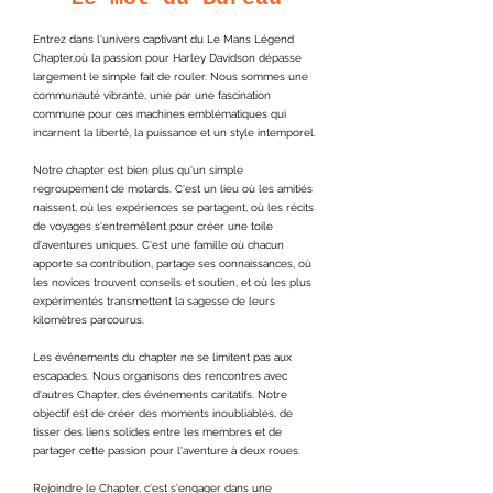
Entrez dans l'univers captivant du Le Mans Légend
Chapter,où la passion pour Harley Davidson dépasse
largement le simple fait de rouler. Nous sommes une
communauté vibrante, unie par une fascination
commune pour ces machines emblématiques qui
incarnent la liberté, la puissance et un style intemporel.
Notre chapter est bien plus qu'un simple
regroupement de motards. C'est un lieu où les amitiés
naissent, où les expériences se partagent, où les récits
de voyages s'entremêlent pour créer une toile
d'aventures uniques. C'est une famille où chacun
apporte sa contribution, partage ses connaissances, où
les novices trouvent conseils et soutien, et où les plus
expérimentés transmettent la sagesse de leurs
kilomètres parcourus.
Les événements du chapter ne se limitent pas aux
escapades. Nous organisons des rencontres avec
d'autres Chapter, des événements caritatifs. Notre
objectif est de créer des moments inoubliables, de
tisser des liens solides entre les membres et de
partager cette passion pour l'aventure à deux roues.
Rejoindre le Chapter, c'est s'engager dans une