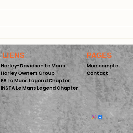
La Grande Parade des
Bal
Pilotes - Edition
Dir
2024
LIENS
PAGES
Harley-Davidson Le Mans
Mon compte
Harley Owners Group
Contact
FB Le Mans Legend Chapter
INSTA Le Mans Legend Chapter