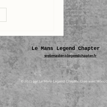
ade en Bretagne -
ection Le Morbihan
Le Mans Legend Chapter
webmaster@legendchapter.fr
© 2023 par Le Mans Legend Chapter. Créé avec Wix.c