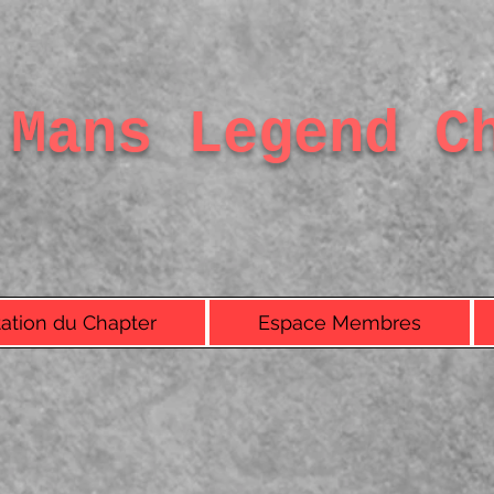
 Mans Legend C
ation du Chapter
Espace Membres