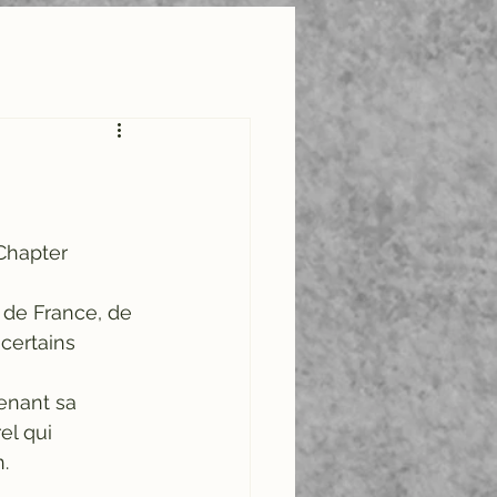
Chapter 
de France, de 
certains 
enant sa 
el qui 
.