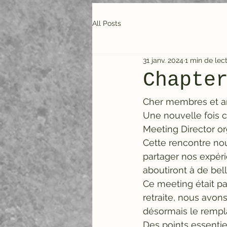
All Posts
31 janv. 2024
1 min de lec
Chapte
Cher membres et a
Une nouvelle fois 
Meeting Director o
Cette rencontre no
partager nos expéri
aboutiront à de bel
Ce meeting était pa
retraite, nous avons
désormais le remp
Des points essentie