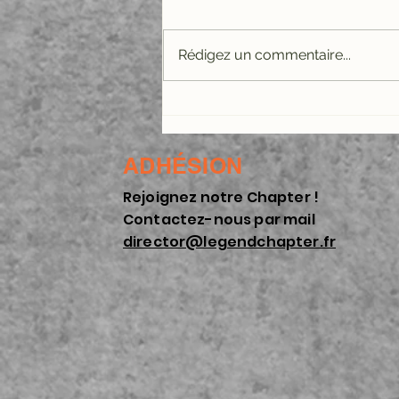
Rédigez un commentaire...
Balade dans Le Perche
- 12 Octobre 2024
ADHÉSION
Rejoignez notre Chapter !
Contactez-nous par mail
director@legendchapter.fr