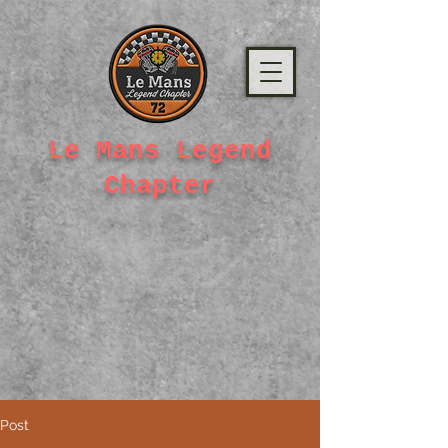
Le Mans Legend
Chapter
Post